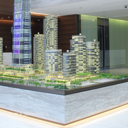
/550, surrounding landscape
1/1100
00mm x 500mm(h)