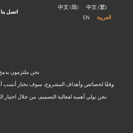
中文 (简)
中文 (繁)
اتصل بنا
العربية
EN
نحن ملتزمون بدمج احتياجات العملاء، واتجاهات السوق، وخبرتنا لتشكيل مفاهيم تصميم فريدة وعملية.
وفقًا لخصائص وأهداف المشروع، سوف نختار أنسب أساليب التصميم، مثل التصميم المبتكر، التصميم المتمحور حول المستخدم، ونستمر في تحسينها وتكرارها في الممارسة.
نحن نولي أهمية لفعالية التصميم، من خلال اختبار المستخدم، وتحليل البيانات، وطرق أخرى، لتقييم تأثير التصميم وإعطاء ملاحظات لضمان تحقيق أقصى قيمة للتصميم.