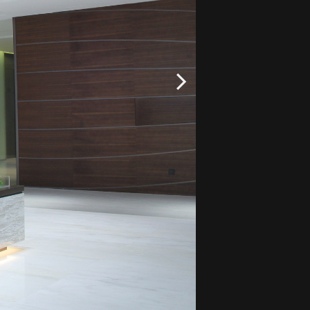
武汉
华润瑞府
PARK LANE MA
Sandbox Ratio：m
Sandbox Full Si