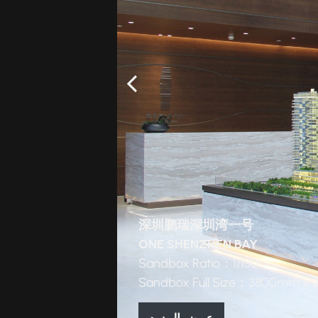
杭州
华润杭珹未来中心
FUTURE CENTER
Sandbox Ratio：main building
1
Sandbox Full Size：Diameter
60